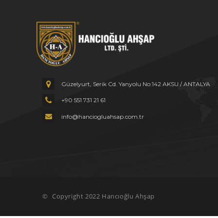
Güzelyurt, Serik Cd. Yanyolu No:142
AKSU / ANTALYA
+90 551 731 21 61
info@hanciogluahsap.com.tr
©
Copyright 2022 Hancıoğlu Ahşap